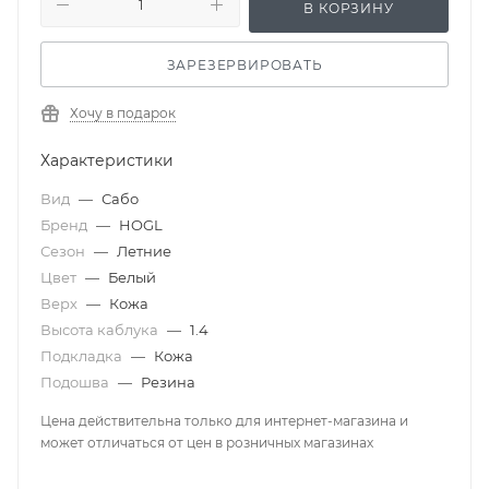
В КОРЗИНУ
ЗАРЕЗЕРВИРОВАТЬ
Хочу в подарок
Характеристики
Вид
—
Сабо
Бренд
—
HOGL
Сезон
—
Летние
Цвет
—
Белый
Верх
—
Кожа
Высота каблука
—
1.4
Подкладка
—
Кожа
Подошва
—
Резина
Цена действительна только для интернет-магазина и
может отличаться от цен в розничных магазинах