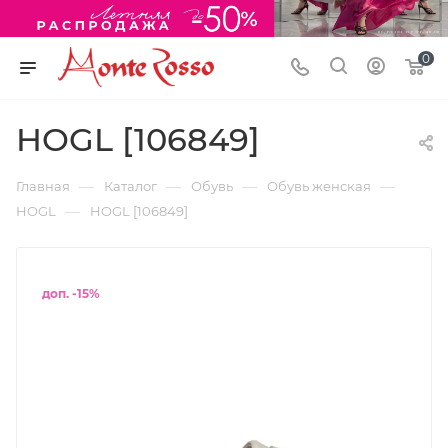
0
HOGL [106849]
—
—
—
—
Главная
Каталог
Обувь
Обувь женская
—
HOGL
HOGL [106849]
доп. -15%