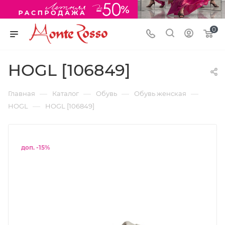
0
HOGL [106849]
—
—
—
—
Главная
Каталог
Обувь
Обувь женская
—
HOGL
HOGL [106849]
доп. -15%