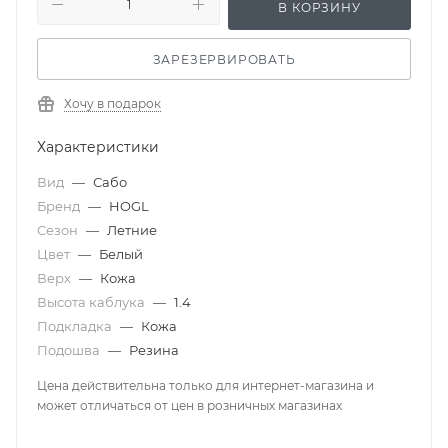
В КОРЗИНУ
ЗАРЕЗЕРВИРОВАТЬ
Хочу в подарок
Характеристики
Вид
—
Сабо
Бренд
—
HOGL
Сезон
—
Летние
Цвет
—
Белый
Верх
—
Кожа
Высота каблука
—
1.4
Подкладка
—
Кожа
Подошва
—
Резина
Цена действительна только для интернет-магазина и
может отличаться от цен в розничных магазинах