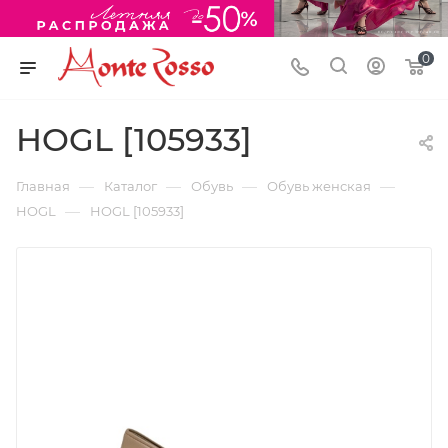
0
HOGL [105933]
—
—
—
—
Главная
Каталог
Обувь
Обувь женская
—
HOGL
HOGL [105933]