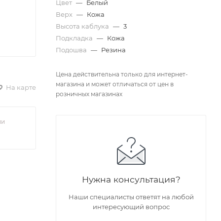
Цвет
—
Белый
Верх
—
Кожа
Высота каблука
—
3
Подкладка
—
Кожа
Подошва
—
Резина
Цена действительна только для интернет-
магазина и может отличаться от цен в
На карте
розничных магазинах
ии
Нужна консультация?
Наши специалисты ответят на любой
интересующий вопрос