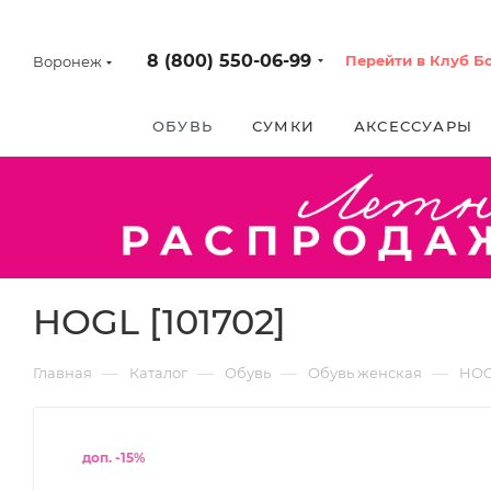
8 (800) 550-06-99
Перейти в Клуб Б
Воронеж
ОБУВЬ
СУМКИ
АКСЕССУАРЫ
HOGL [101702]
—
—
—
—
Главная
Каталог
Обувь
Обувь женская
HO
доп. -15%