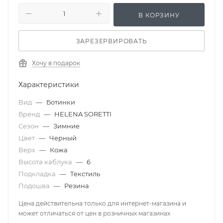
В КОРЗИНУ
ЗАРЕЗЕРВИРОВАТЬ
Хочу в подарок
Характеристики
Вид
—
Ботинки
Бренд
—
HELENA SORETTI
Сезон
—
Зимние
Цвет
—
Черный
Верх
—
Кожа
Высота каблука
—
6
Подкладка
—
Текстиль
Подошва
—
Резина
Цена действительна только для интернет-магазина и
может отличаться от цен в розничных магазинах