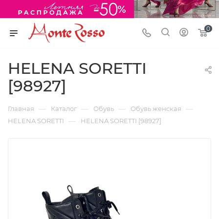
0
HELENA SORETTI
[98927]
—
—
—
—
Главная
Каталог
Обувь
Обувь женская
—
HELENA SORETTI
HELENA SORETTI [98927]