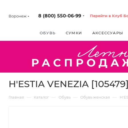
8 (800) 550-06-99
Перейти в Клуб Б
Воронеж
ОБУВЬ
СУМКИ
АКСЕССУАРЫ
H'ESTIA VENEZIA [105479
—
—
—
—
Главная
Каталог
Обувь
Обувь женская
H'E