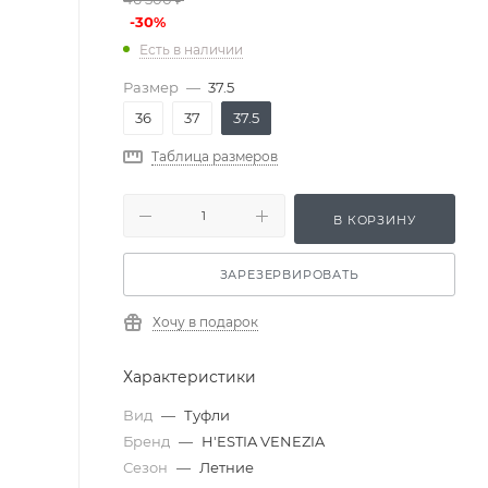
-
30
%
Есть в наличии
Размер
—
37.5
36
37
37.5
Таблица размеров
В КОРЗИНУ
ЗАРЕЗЕРВИРОВАТЬ
Хочу в подарок
Характеристики
Вид
—
Туфли
Бренд
—
H'ESTIA VENEZIA
Сезон
—
Летние