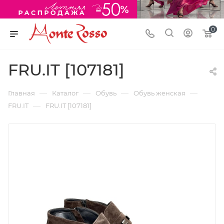
0
FRU.IT [107181]
—
—
—
—
Главная
Каталог
Обувь
Обувь женская
—
FRU.IT
FRU.IT [107181]