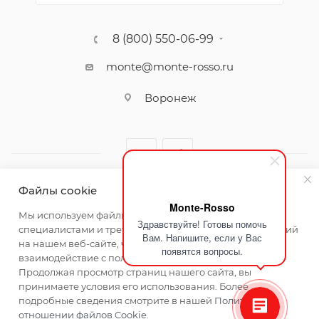
8 (800) 550-06-99
monte@monte-rosso.ru
Воронеж
Файлы cookie
Monte-Rosso
2026 ©Monte Rosso - магазины обуви и аксессуаров для
Мы используем файлы cookie, разработанные нашими
Здравствуйте! Готовы помочь
женщин
специалистами и третьими лицами, для анализа событий
Вам. Напишите, если у Вас
на нашем веб-сайте, что позволяет нам улучшать
появятся вопросы.
взаимодействие с пользователями и обслуживание.
Продолжая просмотр страниц нашего сайта, вы
принимаете условия его использования. Более
подробные сведения смотрите в нашей
Политике в
отношении файлов Cookie
.