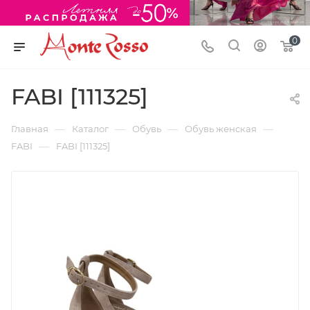
0
FABI [111325]
—
—
—
—
Главная
Каталог
Обувь
Обувь женская
—
FABI
FABI [111325]