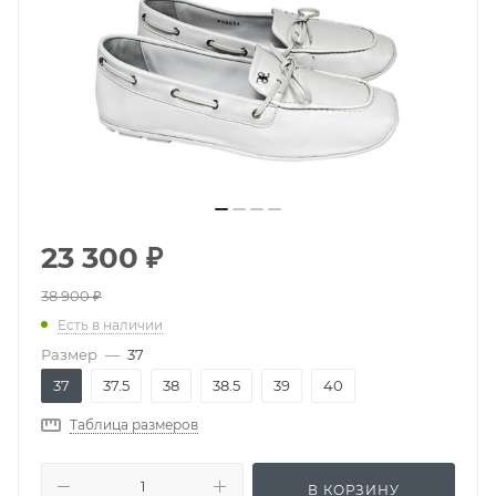
23 300
₽
38 900
₽
Есть в наличии
Размер
—
37
37
37.5
38
38.5
39
40
Таблица размеров
В КОРЗИНУ