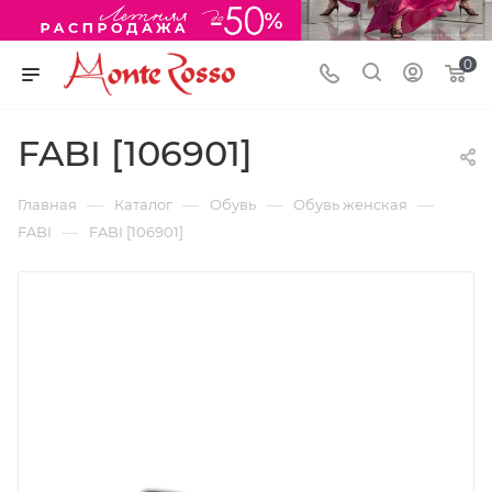
0
FABI [106901]
—
—
—
—
Главная
Каталог
Обувь
Обувь женская
—
FABI
FABI [106901]