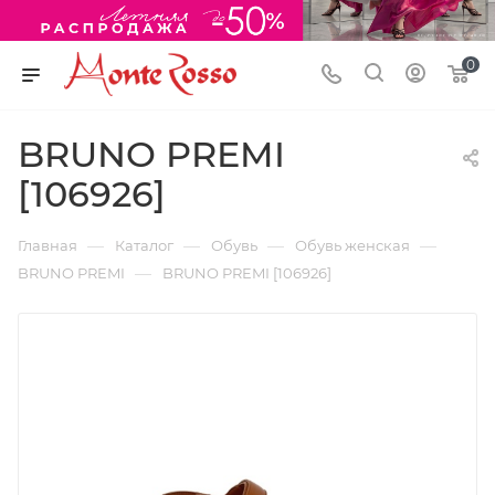
0
BRUNO PREMI
[106926]
—
—
—
—
Главная
Каталог
Обувь
Обувь женская
—
BRUNO PREMI
BRUNO PREMI [106926]