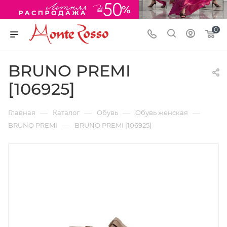
0
BRUNO PREMI
[106925]
—
—
—
—
Главная
Каталог
Обувь
Обувь женская
—
BRUNO PREMI
BRUNO PREMI [106925]