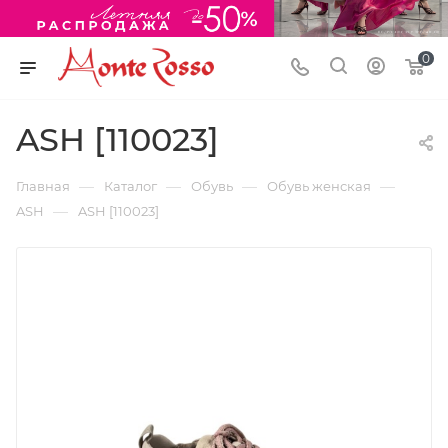
0
ASH [110023]
—
—
—
—
Главная
Каталог
Обувь
Обувь женская
—
ASH
ASH [110023]