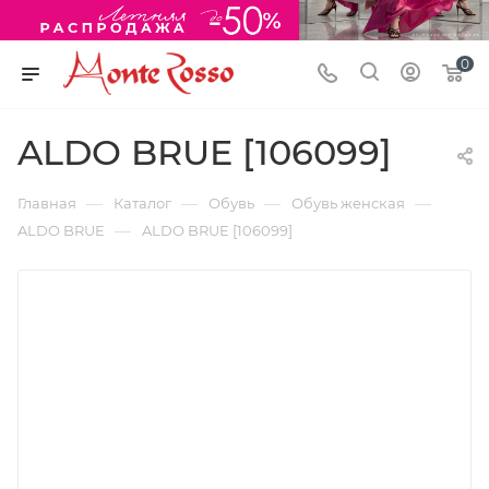
0
ALDO BRUE [106099]
—
—
—
—
Главная
Каталог
Обувь
Обувь женская
—
ALDO BRUE
ALDO BRUE [106099]