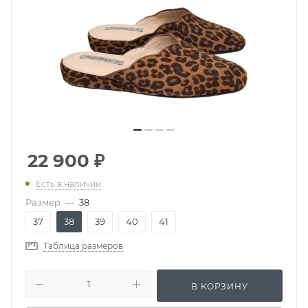
22 900
₽
Есть в наличии
Размер
—
38
37
38
39
40
41
Таблица размеров
В КОРЗИНУ