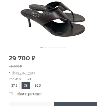
29 700
₽
49 500
₽
Есть в наличии
Размер
—
38
37.5
38
36.5
Таблица размеров