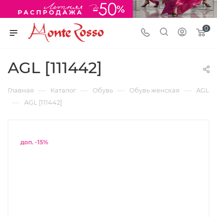
0
AGL [111442]
—
—
—
—
Главная
Каталог
Обувь
Обувь женская
AGL
—
AGL [111442]
доп. -15%