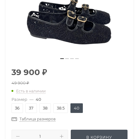
39 900
₽
49 900
₽
Есть в наличии
Размер
—
40
36
37
38
38.5
40
Таблица размеров
В КОРЗИНУ