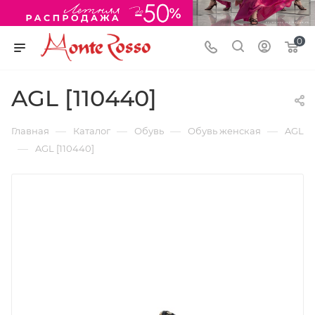
0
AGL [110440]
—
—
—
—
Главная
Каталог
Обувь
Обувь женская
AGL
—
AGL [110440]