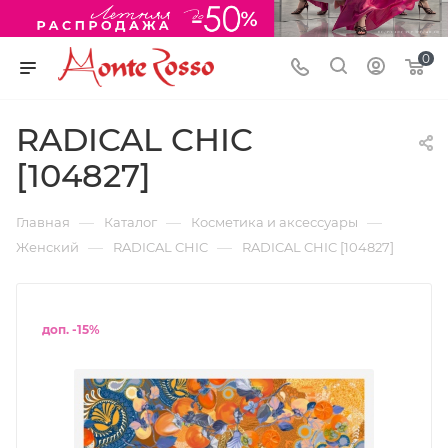
0
RADICAL CHIC
[104827]
—
—
—
Главная
Каталог
Косметика и аксессуары
—
—
Женский
RADICAL CHIC
RADICAL CHIC [104827]
доп. -15%