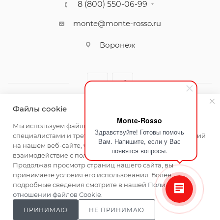
8 (800) 550-06-99
monte@monte-rosso.ru
Воронеж
Файлы cookie
Monte-Rosso
2026 ©Monte Rosso - магазины обуви и аксессуаров для
Мы используем файлы cookie, разработанные нашими
Здравствуйте! Готовы помочь
женщин
специалистами и третьими лицами, для анализа событий
Вам. Напишите, если у Вас
на нашем веб-сайте, что позволяет нам улучшать
появятся вопросы.
взаимодействие с пользователями и обслуживание.
Продолжая просмотр страниц нашего сайта, вы
принимаете условия его использования. Более
подробные сведения смотрите в нашей
Политике в
отношении файлов Cookie
.
ПРИНИМАЮ
НЕ ПРИНИМАЮ
Главная
Каталог
Кабинет
Корзина
Сравнение
Магазины