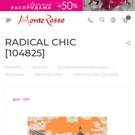
0
RADICAL CHIC
[104825]
—
—
—
Главная
Каталог
Косметика и аксессуары
—
—
Женский
RADICAL CHIC
RADICAL CHIC [104825]
доп. -15%