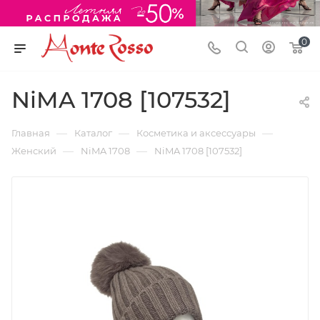
0
NiMA 1708 [107532]
—
—
—
Главная
Каталог
Косметика и аксессуары
—
—
Женский
NiMA 1708
NiMA 1708 [107532]