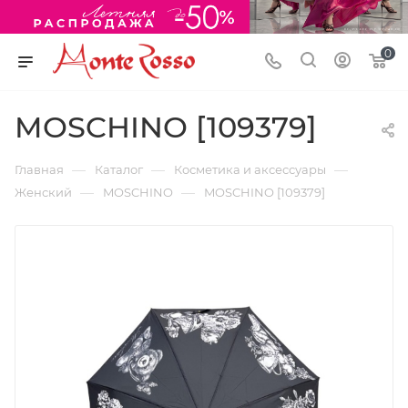
0
MOSCHINO [109379]
—
—
—
Главная
Каталог
Косметика и аксессуары
—
—
Женский
MOSCHINO
MOSCHINO [109379]