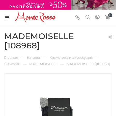
0
MADEMOISELLE
[108968]
—
—
—
Главная
Каталог
Косметика и аксессуары
—
—
Женский
MADEMOISELLE
MADEMOISELLE [108968]