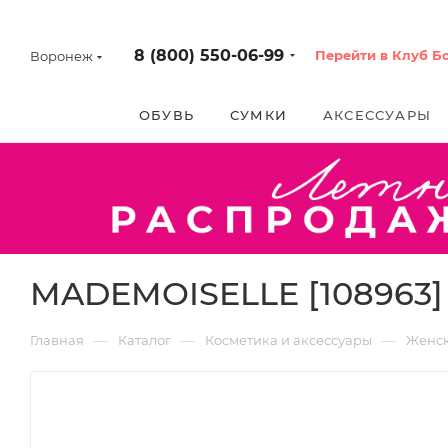
8 (800) 550-06-99
Перейти в Клуб Б
Воронеж
ОБУВЬ
СУМКИ
АКСЕССУАРЫ
MADEMOISELLE [108963]
—
—
—
Главная
Каталог
Косметика и аксессуары
Женс