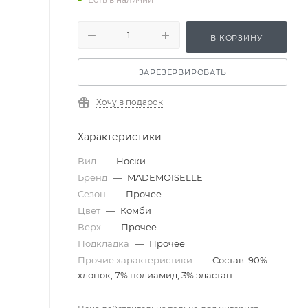
В КОРЗИНУ
ЗАРЕЗЕРВИРОВАТЬ
Хочу в подарок
Характеристики
Вид
—
Носки
Бренд
—
MADEMOISELLE
Сезон
—
Прочее
Цвет
—
Комби
Верх
—
Прочее
Подкладка
—
Прочее
Прочие характеристики
—
Состав: 90%
хлопок, 7% полиамид, 3% эластан