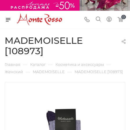
0
MADEMOISELLE
[108973]
—
—
—
Главная
Каталог
Косметика и аксессуары
—
—
Женский
MADEMOISELLE
MADEMOISELLE [108973]