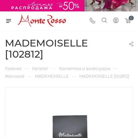
0
MADEMOISELLE
[102812]
—
—
—
Главная
Каталог
Косметика и аксессуары
—
—
Женский
MADEMOISELLE
MADEMOISELLE [102812]