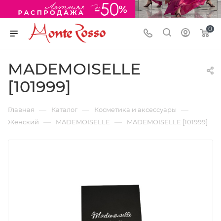
0
MADEMOISELLE
[101999]
—
—
—
Главная
Каталог
Косметика и аксессуары
—
—
Женский
MADEMOISELLE
MADEMOISELLE [101999]