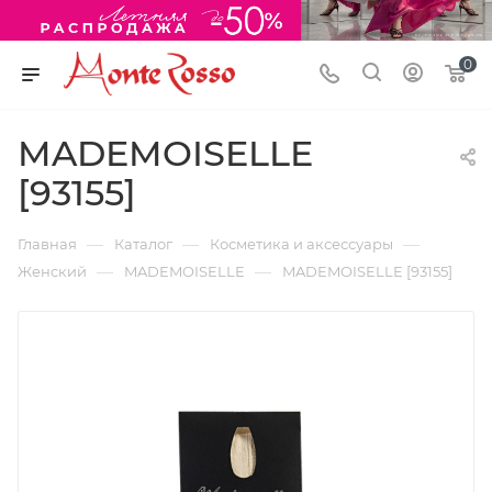
0
MADEMOISELLE
[93155]
—
—
—
Главная
Каталог
Косметика и аксессуары
—
—
Женский
MADEMOISELLE
MADEMOISELLE [93155]