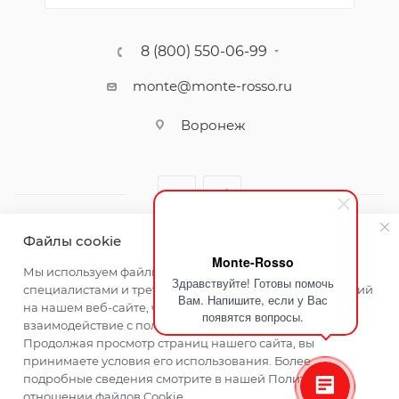
8 (800) 550-06-99
monte@monte-rosso.ru
Воронеж
Файлы cookie
Monte-Rosso
2026 ©Monte Rosso - магазины обуви и аксессуаров для
Мы используем файлы cookie, разработанные нашими
Здравствуйте! Готовы помочь
женщин
специалистами и третьими лицами, для анализа событий
Вам. Напишите, если у Вас
на нашем веб-сайте, что позволяет нам улучшать
появятся вопросы.
взаимодействие с пользователями и обслуживание.
Продолжая просмотр страниц нашего сайта, вы
принимаете условия его использования. Более
подробные сведения смотрите в нашей
Политике в
отношении файлов Cookie
.