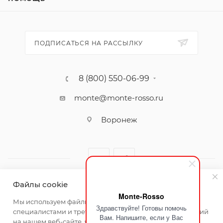
ПОДПИСАТЬСЯ НА РАССЫЛКУ
8 (800) 550-06-99
monte@monte-rosso.ru
Воронеж
Файлы cookie
Monte-Rosso
2026 ©Monte Rosso - магазины обуви и аксессуаров для
Мы используем файлы cookie, разработанные нашими
Здравствуйте! Готовы помочь
женщин
специалистами и третьими лицами, для анализа событий
Вам. Напишите, если у Вас
на нашем веб-сайте, что позволяет нам улучшать