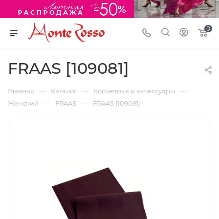
0
FRAAS [109081]
—
—
—
Главная
Каталог
Косметика и аксессуары
—
—
Женский
FRAAS
FRAAS [109081]