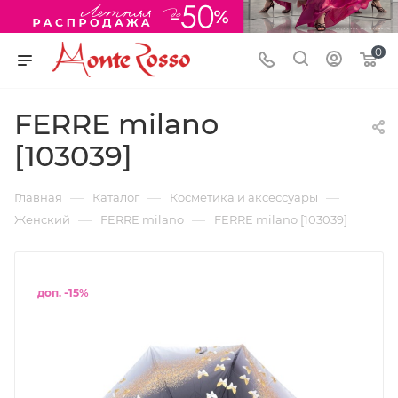
0
FERRE milano
[103039]
—
—
—
Главная
Каталог
Косметика и аксессуары
—
—
Женский
FERRE milano
FERRE milano [103039]
доп. -15%