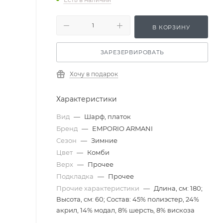
В КОРЗИНУ
ЗАРЕЗЕРВИРОВАТЬ
Хочу в подарок
Характеристики
Вид
—
Шарф, платок
Бренд
—
EMPORIO ARMANI
Сезон
—
Зимние
Цвет
—
Комби
Верх
—
Прочее
Подкладка
—
Прочее
Прочие характеристики
—
Длина, см: 180;
Высота, см: 60; Состав: 45% полиэстер, 24%
акрил, 14% модал, 8% шерсть, 8% вискоза