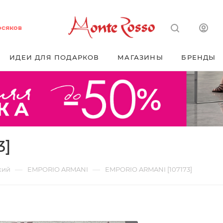
осяков
ИДЕИ ДЛЯ ПОДАРКОВ
МАГАЗИНЫ
БРЕНДЫ
3]
—
—
кий
EMPORIO ARMANI
EMPORIO ARMANI [107173]