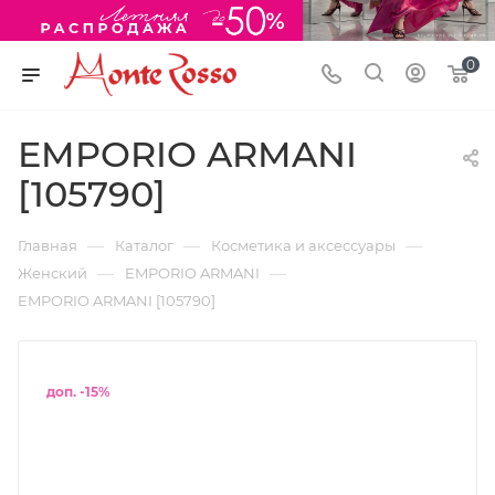
0
EMPORIO ARMANI
[105790]
—
—
—
Главная
Каталог
Косметика и аксессуары
—
—
Женский
EMPORIO ARMANI
EMPORIO ARMANI [105790]
доп. -15%