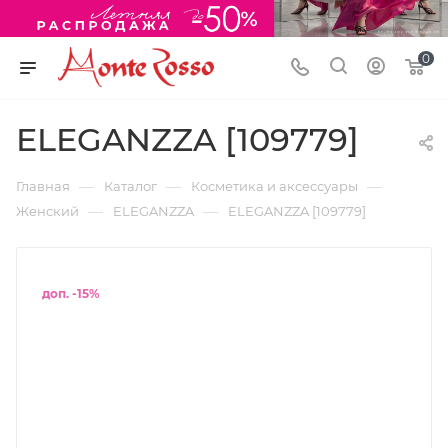
0
ELEGANZZA [109779]
—
—
—
Главная
Каталог
Косметика и аксессуары
—
—
Женский
ELEGANZZA
ELEGANZZA [109779]
доп. -15%