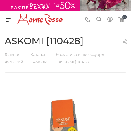
0
ASKOMI [110428]
—
—
—
Главная
Каталог
Косметика и аксессуары
—
—
Женский
ASKOMI
ASKOMI [110428]