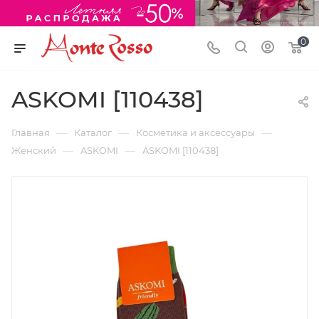
0
ASKOMI [110438]
—
—
—
Главная
Каталог
Косметика и аксессуары
—
—
Женский
ASKOMI
ASKOMI [110438]