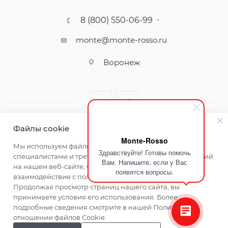
8 (800) 550-06-99
monte@monte-rosso.ru
Воронеж
Файлы cookie
Monte-Rosso
2026 ©Monte Rosso - магазины обуви и аксессуаров для
Мы используем файлы cookie, разработанные нашими
Здравствуйте! Готовы помочь
женщин
специалистами и третьими лицами, для анализа событий
Вам. Напишите, если у Вас
на нашем веб-сайте, что позволяет нам улучшать
появятся вопросы.
взаимодействие с пользователями и обслуживание.
Продолжая просмотр страниц нашего сайта, вы
принимаете условия его использования. Более
подробные сведения смотрите в нашей
Политике в
отношении файлов Cookie
.