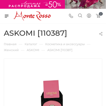
0
ASKOMI [110387]
—
—
—
Главная
Каталог
Косметика и аксессуары
—
—
Женский
ASKOMI
ASKOMI [110387]