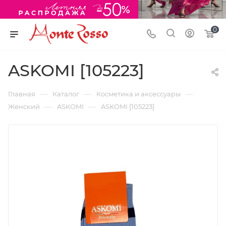
0
ASKOMI [105223]
—
—
—
Главная
Каталог
Косметика и аксессуары
—
—
Женский
ASKOMI
ASKOMI [105223]