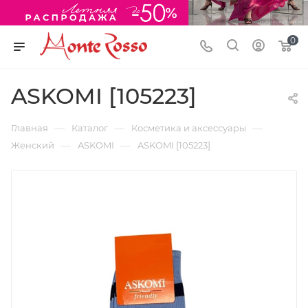
0
ASKOMI [105223]
—
—
—
Главная
Каталог
Косметика и аксессуары
—
—
Женский
ASKOMI
ASKOMI [105223]