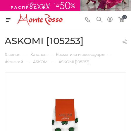
0
ASKOMI [105253]
—
—
—
Главная
Каталог
Косметика и аксессуары
—
—
Женский
ASKOMI
ASKOMI [105253]