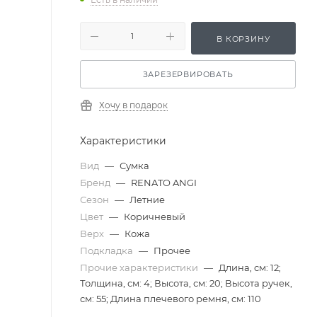
В КОРЗИНУ
ЗАРЕЗЕРВИРОВАТЬ
Хочу в подарок
Характеристики
Вид
—
Сумка
Бренд
—
RENATO ANGI
Сезон
—
Летние
Цвет
—
Коричневый
Верх
—
Кожа
Подкладка
—
Прочее
Прочие характеристики
—
Длина, см: 12;
Толщина, см: 4; Высота, см: 20; Высота ручек,
см: 55; Длина плечевого ремня, см: 110