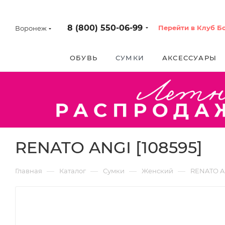
8 (800) 550-06-99
Перейти в Клуб Б
Воронеж
ОБУВЬ
СУМКИ
АКСЕССУАРЫ
RENATO ANGI [108595]
—
—
—
—
Главная
Каталог
Сумки
Женский
RENATO A