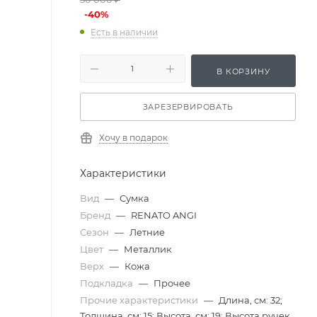
-
40
%
Есть в наличии
В КОРЗИНУ
ЗАРЕЗЕРВИРОВАТЬ
Хочу в подарок
Характеристики
Вид
—
Сумка
Бренд
—
RENATO ANGI
Сезон
—
Летние
Цвет
—
Металлик
Верх
—
Кожа
Подкладка
—
Прочее
Прочие характеристики
—
Длина, см: 32;
Толщина, см: 15; Высота, см: 19; Высота ручек,