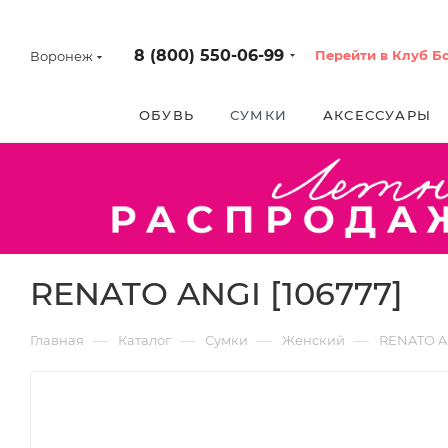
8 (800) 550-06-99
Перейти в Клуб Б
Воронеж
ОБУВЬ
СУМКИ
АКСЕССУАРЫ
RENATO ANGI [106777]
—
—
—
—
Главная
Каталог
Сумки
Женский
RENATO A