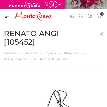
0
RENATO ANGI
[105452]
—
—
—
—
Главная
Каталог
Сумки
Женский
—
RENATO ANGI
RENATO ANGI [105452]