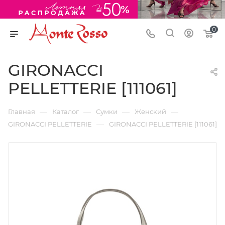
0
GIRONACCI
PELLETTERIE [111061]
—
—
—
—
Главная
Каталог
Сумки
Женский
—
GIRONACCI PELLETTERIE
GIRONACCI PELLETTERIE [111061]