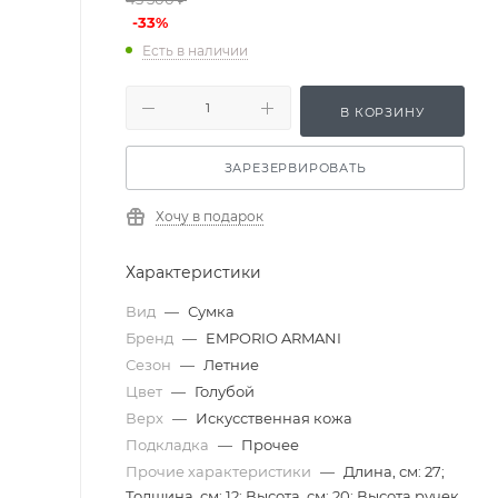
-
33
%
Есть в наличии
В КОРЗИНУ
ЗАРЕЗЕРВИРОВАТЬ
Хочу в подарок
Характеристики
Вид
—
Сумка
Бренд
—
EMPORIO ARMANI
Сезон
—
Летние
Цвет
—
Голубой
Верх
—
Искусственная кожа
Подкладка
—
Прочее
Прочие характеристики
—
Длина, см: 27;
Толщина, см: 12; Высота, см: 20; Высота ручек,