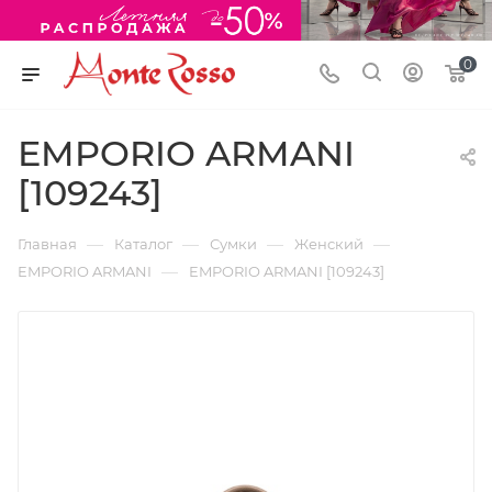
0
EMPORIO ARMANI
[109243]
—
—
—
—
Главная
Каталог
Сумки
Женский
—
EMPORIO ARMANI
EMPORIO ARMANI [109243]