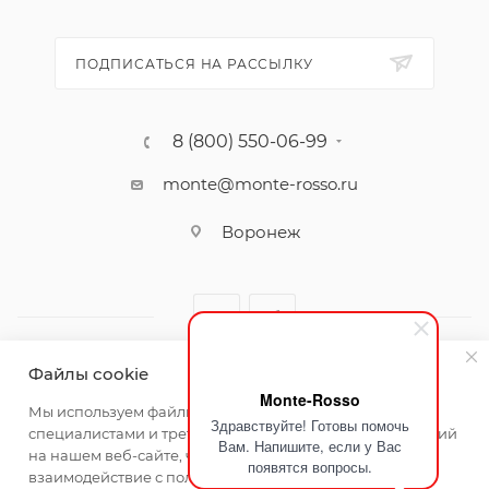
ПОДПИСАТЬСЯ НА РАССЫЛКУ
8 (800) 550-06-99
monte@monte-rosso.ru
Воронеж
Файлы cookie
Monte-Rosso
2026 ©Monte Rosso - магазины обуви и аксессуаров для
Мы используем файлы cookie, разработанные нашими
Здравствуйте! Готовы помочь
женщин
специалистами и третьими лицами, для анализа событий
Вам. Напишите, если у Вас
на нашем веб-сайте, что позволяет нам улучшать
появятся вопросы.
взаимодействие с пользователями и обслуживание.