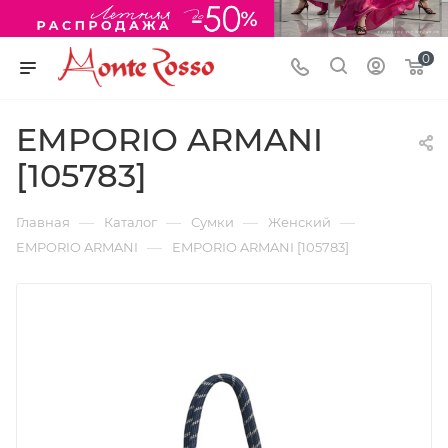
0
EMPORIO ARMANI
[105783]
—
—
—
—
Главная
Каталог
Сумки
Женский
—
EMPORIO ARMANI
EMPORIO ARMANI [105783]