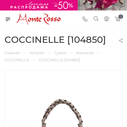
0
COCCINELLE [104850]
—
—
—
—
Главная
Каталог
Сумки
Женский
—
COCCINELLE
COCCINELLE [104850]