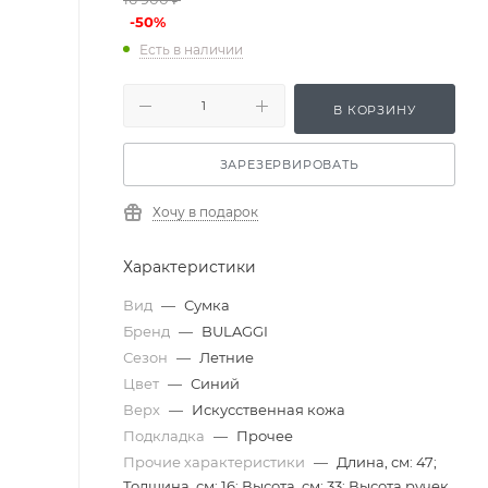
-
50
%
Есть в наличии
В КОРЗИНУ
ЗАРЕЗЕРВИРОВАТЬ
Хочу в подарок
Характеристики
Вид
—
Сумка
Бренд
—
BULAGGI
Сезон
—
Летние
Цвет
—
Синий
Верх
—
Искусственная кожа
Подкладка
—
Прочее
Прочие характеристики
—
Длина, см: 47;
Толщина, см: 16; Высота, см: 33; Высота ручек,