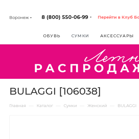
8 (800) 550-06-99
Перейти в Клуб Б
Воронеж
ОБУВЬ
СУМКИ
АКСЕССУАРЫ
BULAGGI [106038]
—
—
—
—
Главная
Каталог
Сумки
Женский
BULAGGI