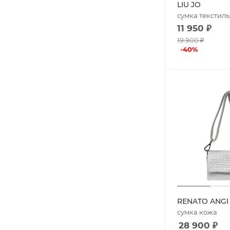
LIU JO
сумка текстиль
11 950
₽
19 900
₽
-
40
%
RENATO ANGI
сумка кожа
28 900
₽