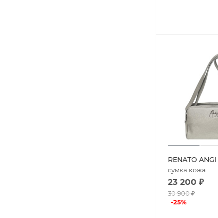
RENATO ANGI
сумка кожа
23 200
₽
30 900
₽
-
25
%