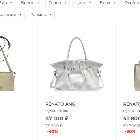
Вид
Бренд
Сезон
Цвет
Верх
Особен
ложения
Размер
RENATO ANGI
RENAT
сумка кожа
сумка 
47 100
₽
41 80
78 500
₽
59 700
-
40
%
-
30
%