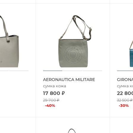
AERONAUTICA MILITARE
GIRONA
сумка кожа
сумка 
17 800
₽
22 80
29 700
₽
32 500
₽
-
40
%
-
30
%