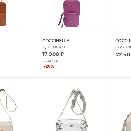
COCCINELLE
COCCI
сумка кожа
сумка 
17 900
₽
22 40
22 400
₽
-
20
%