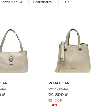
ности марки
Подкладка
Тип
O ANGI
RENATO ANGI
кожа
сумка кожа
0
₽
24 800
₽
₽
35 400
₽
-
30
%