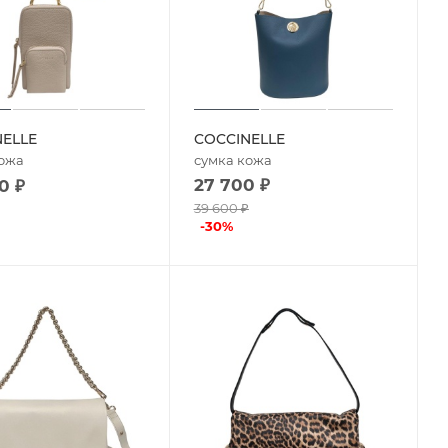
NELLE
COCCINELLE
кожа
сумка кожа
27 700
₽
0
₽
39 600
₽
-
30
%