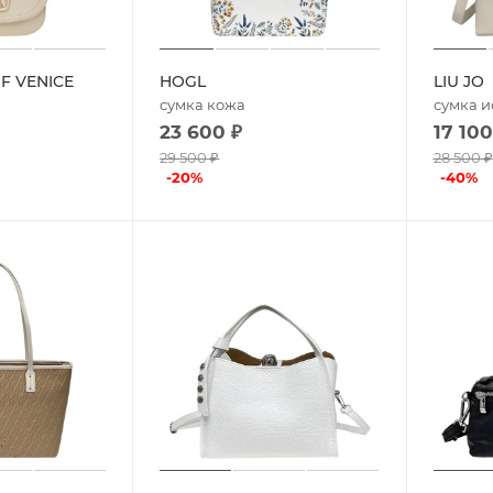
F VENICE
HOGL
LIU JO
сумка кожа
сумка и
23 600
₽
17 100
29 500
₽
28 500
₽
-
20
%
-
40
%