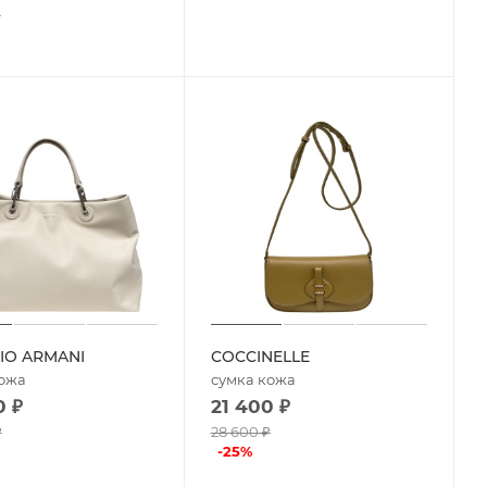
₽
IO ARMANI
COCCINELLE
кожа
сумка кожа
0
₽
21 400
₽
₽
28 600
₽
-
25
%