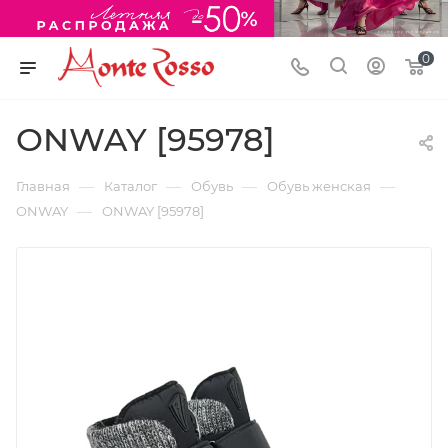
0
ONWAY [95978]
—
—
—
—
Главная
Каталог
Обувь
Обувь женская
—
ONWAY
ONWAY [95978]