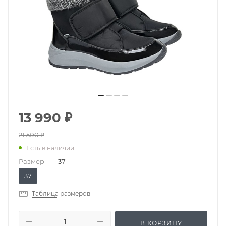
13 990
₽
21 500
₽
Есть в наличии
Размер
—
37
37
Таблица размеров
В КОРЗИНУ