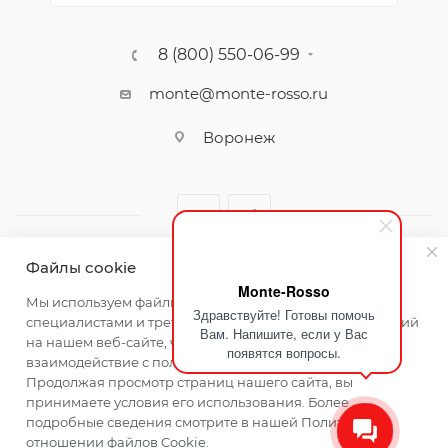
8 (800) 550-06-99
monte@monte-rosso.ru
Воронеж
Файлы cookie
Monte-Rosso
2026 ©Monte Rosso - магазины обуви и аксессуаров для
Мы используем файлы cookie, разработанные нашими
Здравствуйте! Готовы помочь
женщин
специалистами и третьими лицами, для анализа событий
Вам. Напишите, если у Вас
на нашем веб-сайте, что позволяет нам улучшать
появятся вопросы.
взаимодействие с пользователями и обслуживание.
Продолжая просмотр страниц нашего сайта, вы
принимаете условия его использования. Более
подробные сведения смотрите в нашей
Политике в
отношении файлов Cookie
.