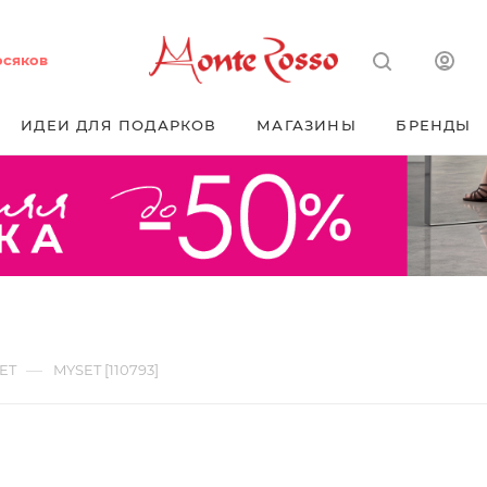
осяков
ИДЕИ ДЛЯ ПОДАРКОВ
МАГАЗИНЫ
БРЕНДЫ
—
ET
MYSET [110793]