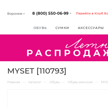
8 (800) 550-06-99
Перейти в Клуб Б
Воронеж
ОБУВЬ
СУМКИ
АКСЕССУАРЫ
MYSET [110793]
—
—
—
—
Главная
Каталог
Обувь
Обувь женская
MYS