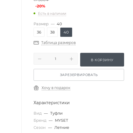
-
20
%
Есть в наличии
Размер
—
40
36
38
40
Таблица размеров
В КОРЗИНУ
ЗАРЕЗЕРВИРОВАТЬ
Хочу в подарок
Характеристики
Вид
—
Туфли
Бренд
—
MYSET
Сезон
—
Летние