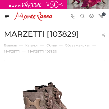
0
MARZETTI [103829]
—
—
—
—
Главная
Каталог
Обувь
Обувь женская
—
MARZETTI
MARZETTI [103829]