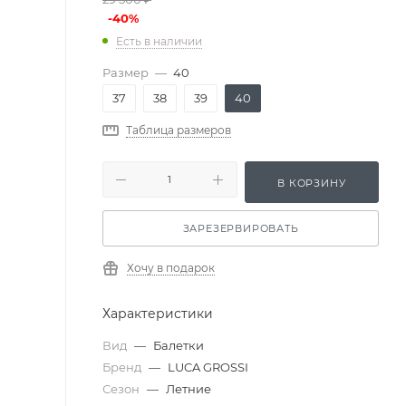
-
40
%
Есть в наличии
Размер
—
40
37
38
39
40
Таблица размеров
В КОРЗИНУ
ЗАРЕЗЕРВИРОВАТЬ
Хочу в подарок
Характеристики
Вид
—
Балетки
Бренд
—
LUCA GROSSI
Сезон
—
Летние