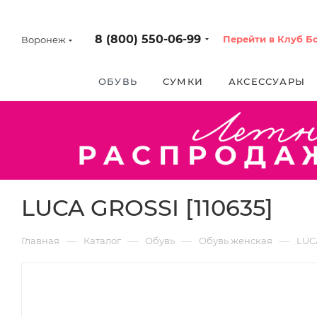
8 (800) 550-06-99
Перейти в Клуб Б
Воронеж
ОБУВЬ
СУМКИ
АКСЕССУАРЫ
LUCA GROSSI [110635]
—
—
—
—
Главная
Каталог
Обувь
Обувь женская
LUC